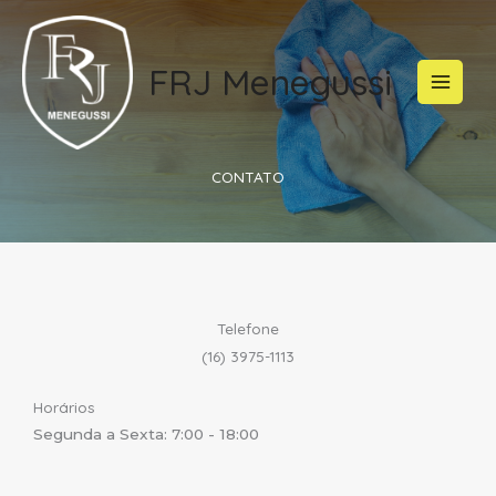
Ir
para
o
FRJ Menegussi
conteúdo
CONTATO
Telefone
(16) 3975-1113
Horários
Segunda a Sexta: 7:00 - 18:00