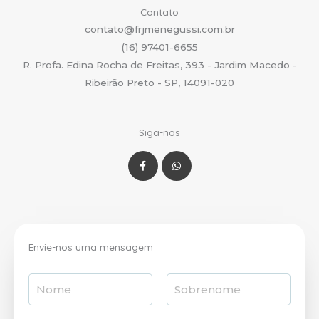
Contato
contato@frjmenegussi.com.br
(16) 97401-6655
R. Profa. Edina Rocha de Freitas, 393 - Jardim Macedo -
Ribeirão Preto - SP, 14091-020
Siga-nos
F
W
a
h
c
a
e
t
b
s
o
a
o
p
k
p
-
f
Envie-nos uma mensagem
N
o
N
S
m