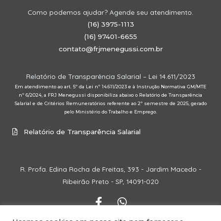
Como podemos ajudar? Agende seu atendimento.
(16) 3975-1113
(16) 97401-6655
contato@frjmenegussi.com.br
Relatório de Transparência Salarial – Lei 14.611/2023
Em atendimento ao art. 5º da Lei nº 14.611/2023 e à Instrução Normativa GM/MTE
nº 6/2024, a FRJ Menegussi disponibiliza abaixo o Relatório de Transparência
Salarial e de Critérios Remuneratórios referente ao 2º semestre de 2025, gerado
pelo Ministério do Trabalho e Emprego.
Relatório de Transparência Salarial
R. Profa. Edina Rocha de Freitas, 393 - Jardim Macedo -
Ribeirão Preto - SP, 14091-020
F
W
a
h
c
a